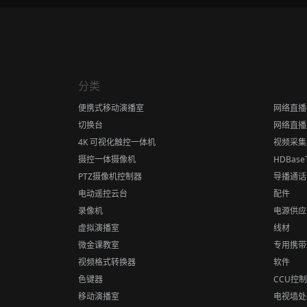
分类
便携式移动演播室
网络直播
切换台
网络直播
4K 可视化触控一体机
视频采集
摄控一体摄像机
HDBas
PTZ摄像机控制器
导播通话
电动遥控云台
配件
录像机
电源供应
虚拟演播室
线材
微金课教室
专用携带
视频格式转换器
软件
色键器
CCU控
移动演播室
电视墙处