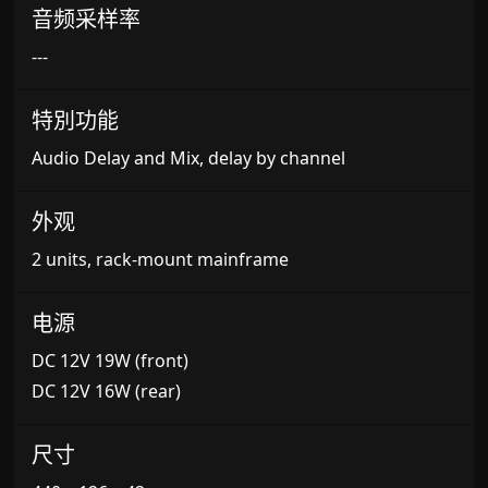
音频采样率
---
特別功能
Audio Delay and Mix, delay by channel
外观
2 units, rack-mount mainframe
电源
DC 12V 19W (front)
DC 12V 16W (rear)
尺寸