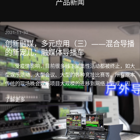
产品新闻
2021-11-30
创新融媒，多元应用（三）——混合导播
的新宠儿：融媒体导播车
受疫情影响，目前很多线下聚集性活动都被终止，如大
型娱乐活动、大型会议、大型的各种竞技比赛等。所有原本
传统的现场晚会娱乐项目大规模的迁移到网络上完成，因此
混合导播这个新概念应运而生。在此篇文章之前想必大家已
了解更多
经了解了洋铭不同系统的混合导播实现形式，那么今天小编
要介绍的是另一种适合大中型活动混合导播的解决方案——
它就是Datavideo洋铭灵活多用型融媒体导播车OBV-
3200。