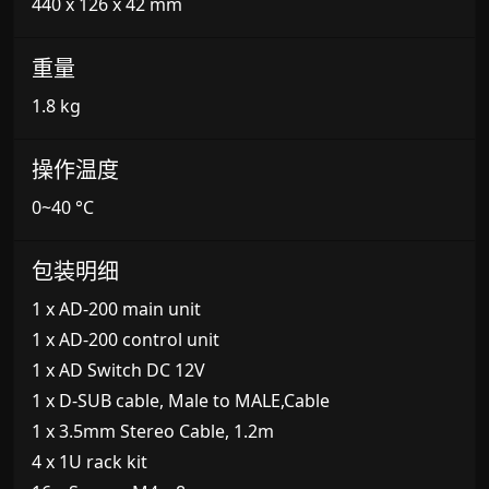
440 x 126 x 42 mm
重量
1.8 kg
操作温度
0~40 °C
包装明细
1 x AD-200 main unit
1 x AD-200 control unit
1 x AD Switch DC 12V
1 x D-SUB cable, Male to MALE,Cable
1 x 3.5mm Stereo Cable, 1.2m
4 x 1U rack kit