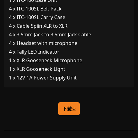
1 x ITC-100 Base Unit
4 x ITC-100SL Belt Pack
4 x ITC-100SL Carry Case
4 x Cable 5piin XLR to XLR
4 x 3.5mm Jack to 3.5mm Jack Cable
4 x Headset with microphone
4 x Tally LED Indicator
1 x XLR Gooseneck Microphone
1 x XLR Gooseneck Light
1 x 12V 1A Power Supply Unit
下载