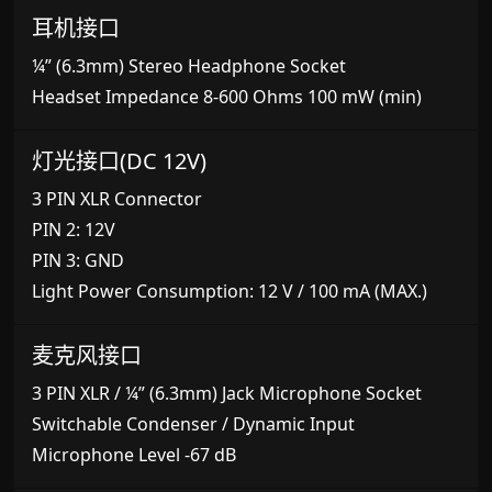
耳机接口
¼” (6.3mm) Stereo Headphone Socket
Headset Impedance 8-600 Ohms 100 mW (min)
灯光接口(DC 12V)
3 PIN XLR Connector
PIN 2: 12V
PIN 3: GND
Light Power Consumption: 12 V / 100 mA (MAX.)
麦克风接口
3 PIN XLR / ¼” (6.3mm) Jack Microphone Socket
Switchable Condenser / Dynamic Input
Microphone Level -67 dB