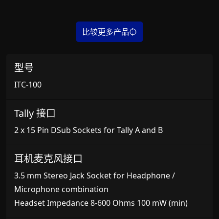
比较更多产品
型号
ITC-100
Tally 接口
2 x 15 Pin DSub Sockets for Tally A and B
耳机麦克风接口
3.5 mm Stereo Jack Socket for Headphone /
Microphone combination
Headset Impedance 8-600 Ohms 100 mW (min)