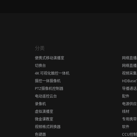
分类
便携式移动演播室
网络直播
切换台
网络直播
4K 可视化触控一体机
视频采集
摄控一体摄像机
HDBas
PTZ摄像机控制器
导播通话
电动遥控云台
配件
录像机
电源供应
虚拟演播室
线材
微金课教室
专用携带
视频格式转换器
软件
色键器
CCU控