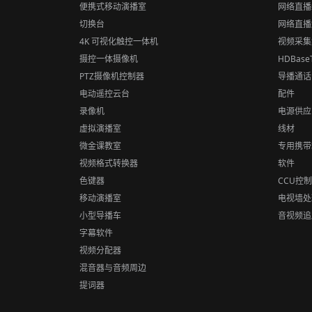
便携式移动演播室
网络直播
切换台
网络直播
4K 可视化触控一体机
视频采集
摄控一体摄像机
HDBas
PTZ摄像机控制器
导播通话
电动遥控云台
配件
录像机
电源供应
虚拟演播室
线材
微金课教室
专用携带
视频格式转换器
软件
色键器
CCU控
移动演播室
电视墙处
小型导播车
音视频追
字幕软件
视频分配器
混音器与音频周边
提词器