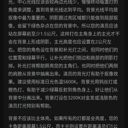
光，中心光线应该会较两边光线少，慢慢转动每盏灯的
角度来调整，直到背景光线达到平均。背景光线平均是
抠像中最为重要的，阴影跟过亮区域都只能做到局部抠
像，会留下绿色杂点在您的背景中。所以您的演员应该
站在屏幕前至少1.5公尺，这样打在主角身上的主光才不
会在背景上形成阴影，主光高度也应设置在2公尺左
右。把您的角色设在背景和补光灯之间，但同时他们的
位置需和绿幕平行，让补光把他们侧边和肩部的阴影打
掉。补光灯将帮助照亮您的主角们，也同时把他们两侧
的肩膀从背景中抽离出来。演员的背光灯有助于抠像效
果。建议使用标准日光色温5600K。背景光用钨丝灯或
橙色灯，有助于减少绿幕反射到角色身上，好让他们从
背景中分离出来。背景灯设在3200K对金发或浅肤色的
演员打光特别有帮助。
背景不应该比主体亮。如果所有的灯都是全亮度，您的
主角距离屏幕1.5公尺，而主光则设置在距离演员们1公