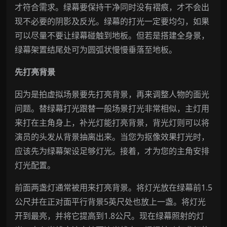
才符合需求。绿幕要保持干净同时没有褶痕，才不会出
现不必要的阴影及反光。绿幕的打光一定要均匀，如果
可以尽量不要让绿幕碰触到地板。但若是搭建全身景，
绿幕架置结尾处可为圆弧状慢慢垂落至地板。
先打亮背景
因为是拍虚拟场景要先打亮背景，再来调整人物的面光
问题。替绿幕打光跟替一般场景打光非常相似，主灯用
来打在主角身上，补光灯能打亮背景，背光灯则可以将
演员的头发从背景抽离出来。当您为抠像效果打光时，
应该先为绿幕架设足够灯光。接着，才为您的主角安排
灯光配置。
前面两盏灯通常被用来打亮背景。将灯光放在绿幕前1.5
公尺并在正对面平行背景5英尺处也放上一盏。将灯光
开到最亮，并将它提高到1.8公尺。现在绿幕照射的灯